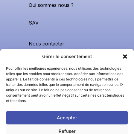
Qui sommes nous ?
SAV
Nous contacter
0299420620
Gérer le consentement
contact@apfnhygiene.bzh
Pour offrir les meilleures expériences, nous utilisons des technologies
telles que les cookies pour stocker et/ou accéder aux informations des
15 avenue Orgerblon, 35230,
appareils. Le fait de consentir à ces technologies nous permettra de
traiter des données telles que le comportement de navigation ou les ID
Orgères
uniques sur ce site. Le fait de ne pas consentir ou de retirer son
consentement peut avoir un effet négatif sur certaines caractéristiques
et fonctions.
Nos horaires :
Accepter
Ouvert du lundi au vendredi
9h à 12h30 – 13h30 à 17h
Refuser
Les cookies nous permettent de vous proposer