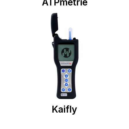
ATPmétrie
Kaifly